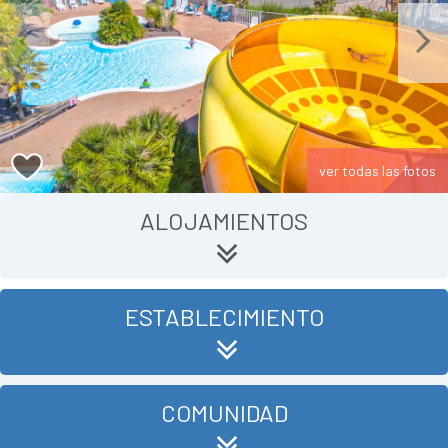
Previous
Next
ver todas las fotos
ALOJAMIENTOS
ESTABLECIMIENTO
COMUNIDAD