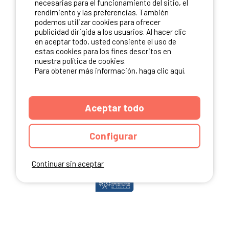
necesarias para el funcionamiento del sitio, el
rendimiento y las preferencias. También
podemos utilizar cookies para ofrecer
publicidad dirigida a los usuarios. Al hacer clic
NUESTROS PARTNERS
en aceptar todo, usted consiente el uso de
estas cookies para los fines descritos en
nuestra política de cookies.
Para obtener más información, haga clic aquí.
Aceptar todo
Configurar
Continuar sin aceptar
ANUARIO
CGU DEL SITIO
MENCIONES LEGALES
COOKIES