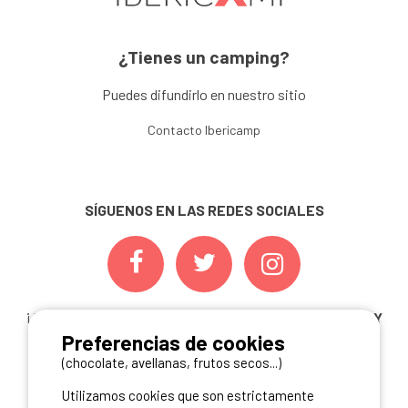
¿Tienes un camping?
Puedes difundirlo en nuestro sitio
Contacto Ibericamp
SÍGUENOS EN LAS REDES SOCIALES
¡ Y NO TE PIERDAS NUESTRAS
OFERTAS, CONCURSOS Y
Preferencias de cookies
NOVEDADES
INSCRIBIÉNDOTE A NUESTRA
NEWSLETTER!
(chocolate, avellanas, frutos secos...)
Utilizamos cookies que son estrictamente
ME INSCRIBO