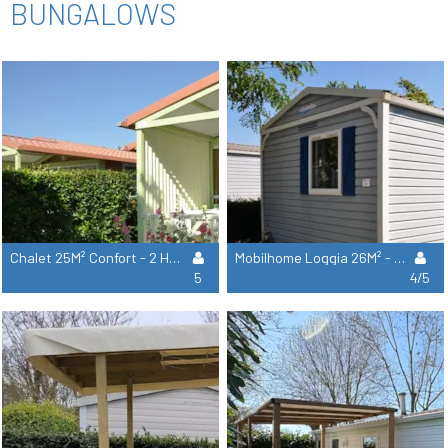
BUNGALOWS
Chalet 25M² Confort - 2 Habitaciones + Terraza Cubierta + Tv
Mobilhome Loggia 26M² - Confort - 2 Habitaciones + Terraza Cubierta + Tv
5
4/5