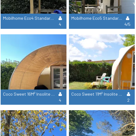
Mobilhome Eco4 Standard 21M² - 2 Habitaciones + Cubierta (Sin Tv)
Mobilhome Eco5 Standard 26M² - 2 Habitaciones + Cubierta (Sin Tv)
4
4/5
Coco Sweet 16M² Insolite - 2 Habitaciones + Terraza Cubierta (Sin Sanitarios)
Coco Sweet 11M² Insolite - 1 Habitacion + Terraza Cubierta (Sin Sanitarios)
4
2