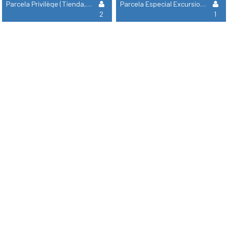
Parcela Privilège (Tienda, Caravana, Autocaravana / 1 Coche / Electricidad 16A) Con Acceso A Tv
Parcela Especial Excursionista Andando O Ciclista Con Tienda
2
1