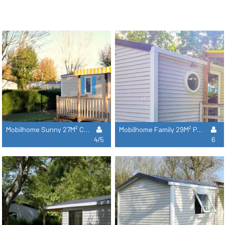
Mobilhome Sunny 27M² Confort - 2 Habitaciones + Terraza Cubierta + Tv
Mobilhome Family 29M² Premium - 3 Habitaciones + Terraza Cubierta + Tv
4/5
6