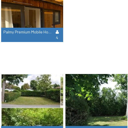
Palmy Premium Mobile Home 24.5M² - 2 Bedrooms + Covered Terrace + Tv + Dishwasher + Air Conditioning
4