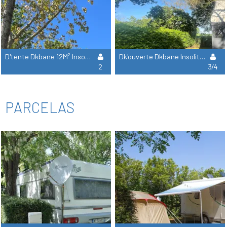
D'tente Dkbane 12M² Insolite - 1 Bedroom + Terrace (No Tv & No Sanitary Facilities)
Dk'ouverte Dkbane Insolite - 2 Rooms (With Bathroom And No Tv)
2
3/4
PARCELAS