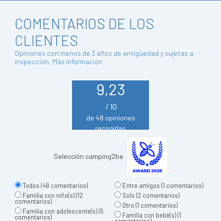
COMENTARIOS DE LOS
CLIENTES
Opiniones con menos de 3 años de antigüedad y sujetas a
inspección.
Más información
9,23
/ 10
de 48 opiniones
recogidas
Selección camping2be
Todos
(48 comentarios)
Entre amigos
(1 comentarios)
Familia con niño(s)
(12
Solo
(2 comentarios)
comentarios)
Otro
(1 comentarios)
Familia con adolescente(s)
(5
Familia con bebé(s)
(1
comentarios)