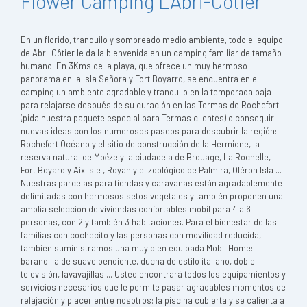
Flower Camping L'Abri-Côtier
En un florido, tranquilo y sombreado medio ambiente, todo el equipo
de Abri-Côtier le da la bienvenida en un camping familiar de tamaño
humano. En 3Kms de la playa, que ofrece un muy hermoso
panorama en la isla Señora y Fort Boyarrd, se encuentra en el
camping un ambiente agradable y tranquilo en la temporada baja
para relajarse después de su curación en las Termas de Rochefort
(pida nuestra paquete especial para Termas clientes) o conseguir
nuevas ideas con los numerosos paseos para descubrir la región:
Rochefort Océano y el sitio de construcción de la Hermione, la
reserva natural de Moëze y la ciudadela de Brouage, La Rochelle,
Fort Boyard y Aix Isle , Royan y el zoológico de Palmira, Oléron Isla ...
Nuestras parcelas para tiendas y caravanas están agradablemente
delimitadas con hermosos setos vegetales y también proponen una
amplia selección de viviendas confortables mobil para 4 a 6
personas, con 2 y también 3 habitaciones. Para el bienestar de las
familias con cochecito y las personas con movilidad reducida,
también suministramos una muy bien equipada Mobil Home:
barandilla de suave pendiente, ducha de estilo italiano, doble
televisión, lavavajillas ... Usted encontrará todos los equipamientos y
servicios necesarios que le permite pasar agradables momentos de
relajación y placer entre nosotros: la piscina cubierta y se calienta a