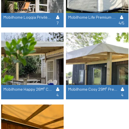
Mobilhome Loggia Privilège 26M² Premium - 2 Habitaciones + Terraza Cubierta + Tv + Lavavajilla
Mobilhome Life Premium 32M² Premium - 2 Habitaciones +Tv +Lavavajilla (Adaptado Para Discapacitados)
7
4/5
Mobilhome Happy 26M² Confort+ - 2 Bedrooms + Covered Terrace + Tv
Mobilhome Cosy 29M² Premium - 2 Bedrooms + Covered Terrace + Tv + Dishwasher + Air Conditioning
4
4