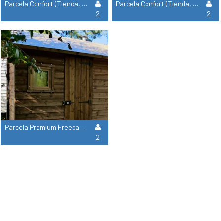
Parcela Confort (Tienda, Caravana, Autocaravana / 1 Coche / Electricidad 6A)
Parcela Confort (Tienda, Caravana, Autocaravana / 1 Coche / Electricidad 16A)
2
2
Parcela Premium Freecamp: Con Baño + Kitchenette (16A + Tv)
2