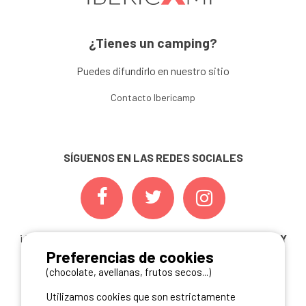
¿Tienes un camping?
Puedes difundirlo en nuestro sitio
Contacto Ibericamp
SÍGUENOS EN LAS REDES SOCIALES
¡ Y NO TE PIERDAS NUESTRAS
OFERTAS, CONCURSOS Y
Preferencias de cookies
NOVEDADES
INSCRIBIÉNDOTE A NUESTRA
NEWSLETTER!
(chocolate, avellanas, frutos secos...)
Utilizamos cookies que son estrictamente
ME INSCRIBO