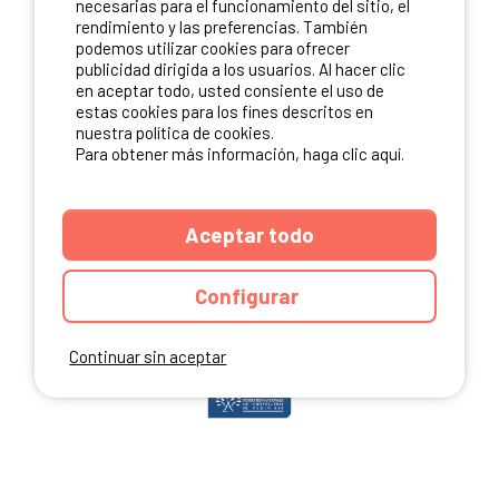
necesarias para el funcionamiento del sitio, el
rendimiento y las preferencias. También
podemos utilizar cookies para ofrecer
publicidad dirigida a los usuarios. Al hacer clic
NUESTROS PARTNERS
en aceptar todo, usted consiente el uso de
estas cookies para los fines descritos en
nuestra política de cookies.
Para obtener más información, haga clic aquí.
Aceptar todo
Configurar
Continuar sin aceptar
ANUARIO
CGU DEL SITIO
MENCIONES LEGALES
COOKIES