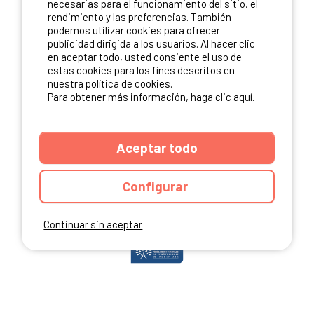
necesarias para el funcionamiento del sitio, el
rendimiento y las preferencias. También
podemos utilizar cookies para ofrecer
publicidad dirigida a los usuarios. Al hacer clic
NUESTROS PARTNERS
en aceptar todo, usted consiente el uso de
estas cookies para los fines descritos en
nuestra política de cookies.
Para obtener más información, haga clic aquí.
Aceptar todo
Configurar
Continuar sin aceptar
ANUARIO
CGU DEL SITIO
MENCIONES LEGALES
COOKIES