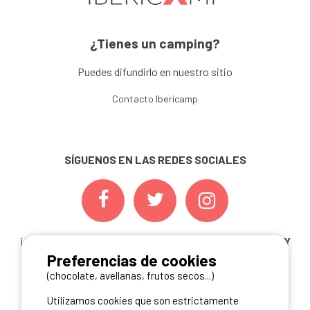
¿Tienes un camping?
Puedes difundirlo en nuestro sitio
Contacto Ibericamp
SÍGUENOS EN LAS REDES SOCIALES
¡ Y NO TE PIERDAS NUESTRAS
OFERTAS, CONCURSOS Y
Preferencias de cookies
NOVEDADES
INSCRIBIÉNDOTE A NUESTRA
NEWSLETTER!
(chocolate, avellanas, frutos secos...)
Utilizamos cookies que son estrictamente
ME INSCRIBO