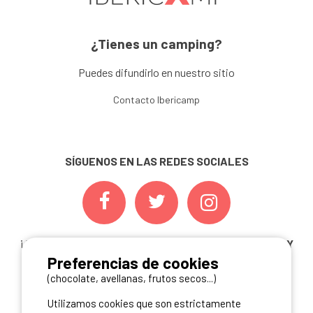
¿Tienes un camping?
Puedes difundirlo en nuestro sitio
Contacto Ibericamp
SÍGUENOS EN LAS REDES SOCIALES
¡ Y NO TE PIERDAS NUESTRAS
OFERTAS, CONCURSOS Y
Preferencias de cookies
NOVEDADES
INSCRIBIÉNDOTE A NUESTRA
NEWSLETTER!
(chocolate, avellanas, frutos secos...)
Utilizamos cookies que son estrictamente
ME INSCRIBO