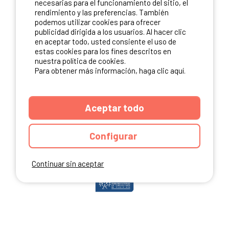
necesarias para el funcionamiento del sitio, el
rendimiento y las preferencias. También
podemos utilizar cookies para ofrecer
publicidad dirigida a los usuarios. Al hacer clic
NUESTROS PARTNERS
en aceptar todo, usted consiente el uso de
estas cookies para los fines descritos en
nuestra política de cookies.
Para obtener más información, haga clic aquí.
Aceptar todo
Configurar
Continuar sin aceptar
ANUARIO
CGU DEL SITIO
MENCIONES LEGALES
COOKIES