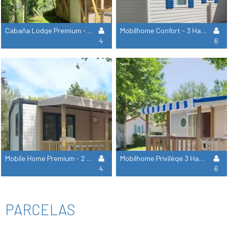
Cabaña Lodge Premium - 2 Habitaciones + Cuarto De Baño
Mobilhome Confort - 3 Habitaciones + Tv
4
6
Mobile Home Premium - 2 Dormitorios + Tv + Lavavajillas + Aire Acondicionado
Mobilhome Privilège 3 Habitaciones - Tv + Lavavajilla + Aire Acondicionado
4
6
PARCELAS