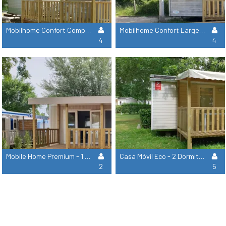
Mobilhome Confort Compact - 2 Habitaciones + Tv
Mobilhome Confort Large - 2 Habitaciones Adaptado Para Personas Con Movilidad Reducida + Tv
4
4
Mobile Home Premium - 1 Dormitorio +Tv + Sábanas Y Toallas
Casa Móvil Eco - 2 Dormitorios (Sin Instalaciones Sanitarias)
2
5