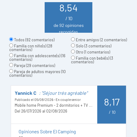
8,54
/ 10
de 92 opiniones
recogidas
Todos
(92 comentarios)
Entre amigos
(2 comentarios)
Familia con niño(s)
(28
Solo
(3 comentarios)
comentarios)
Otro
(1 comentarios)
Familia con adolescente(s)
(16
Familia con bebé(s)
(3
comentarios)
comentarios)
Pareja
(29 comentarios)
Pareja de adultos mayores
(10
comentarios)
Yannick C
: "Séjour trés agréable"
D
8,17
Publicado el 05/08/2026 - En couple senior
Pu
Mobile home Premium - 2 dormitorios + TV + Lavavajillas + Aire acondicionado
Del 26/07/2026 al 02/08/2026
D
/
10
Opiniones Sobre El Camping