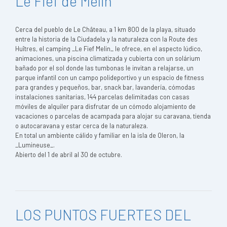
Le Fief de Melin
Cerca del pueblo de Le Château, a 1 km 800 de la playa, situado
entre la historia de la Ciudadela y la naturaleza con la Route des
Huîtres, el camping _Le Fief Melin_ le ofrece, en el aspecto lúdico,
animaciones, una piscina climatizada y cubierta con un solárium
bañado por el sol donde las tumbonas le invitan a relajarse, un
parque infantil con un campo polideportivo y un espacio de fitness
para grandes y pequeños, bar, snack bar, lavandería, cómodas
instalaciones sanitarias, 144 parcelas delimitadas con casas
móviles de alquiler para disfrutar de un cómodo alojamiento de
vacaciones o parcelas de acampada para alojar su caravana, tienda
o autocaravana y estar cerca de la naturaleza.
En total un ambiente cálido y familiar en la isla de Oleron, la
_Lumineuse_.
Abierto del 1 de abril al 30 de octubre.
LOS PUNTOS FUERTES DEL