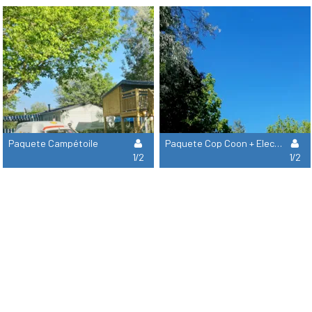
Paquete Campétoile
Paquete Cop Coon + Electricidad 10A
1/2
1/2