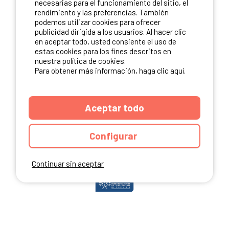
necesarias para el funcionamiento del sitio, el
rendimiento y las preferencias. También
podemos utilizar cookies para ofrecer
publicidad dirigida a los usuarios. Al hacer clic
NUESTROS PARTNERS
en aceptar todo, usted consiente el uso de
estas cookies para los fines descritos en
nuestra política de cookies.
Para obtener más información, haga clic aquí.
Aceptar todo
Configurar
Continuar sin aceptar
ANUARIO
CGU DEL SITIO
MENCIONES LEGALES
COOKIES