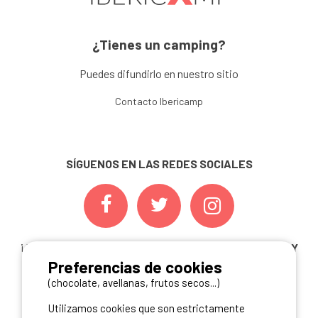
¿Tienes un camping?
Puedes difundirlo en nuestro sitio
Contacto Ibericamp
SÍGUENOS EN LAS REDES SOCIALES
¡ Y NO TE PIERDAS NUESTRAS
OFERTAS, CONCURSOS Y
Preferencias de cookies
NOVEDADES
INSCRIBIÉNDOTE A NUESTRA
NEWSLETTER!
(chocolate, avellanas, frutos secos...)
Utilizamos cookies que son estrictamente
ME INSCRIBO