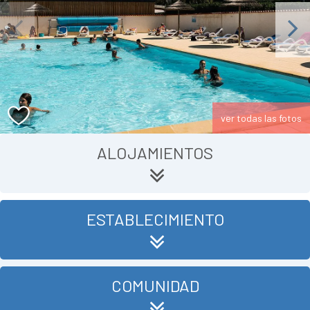
Previous
Next
ver todas las fotos
ALOJAMIENTOS
ESTABLECIMIENTO
COMUNIDAD