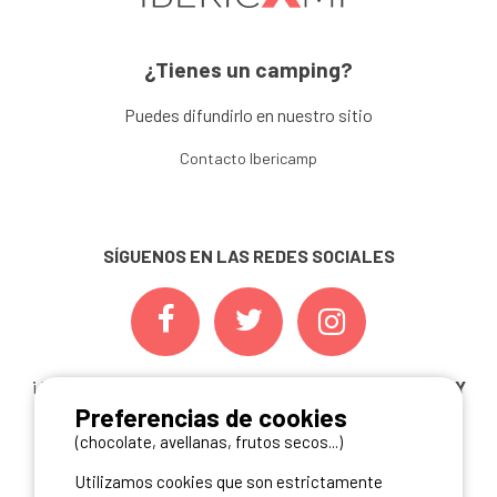
¿Tienes un camping?
Puedes difundirlo en nuestro sitio
Contacto Ibericamp
SÍGUENOS EN LAS REDES SOCIALES
¡ Y NO TE PIERDAS NUESTRAS
OFERTAS, CONCURSOS Y
Preferencias de cookies
NOVEDADES
INSCRIBIÉNDOTE A NUESTRA
NEWSLETTER!
(chocolate, avellanas, frutos secos...)
Utilizamos cookies que son estrictamente
ME INSCRIBO