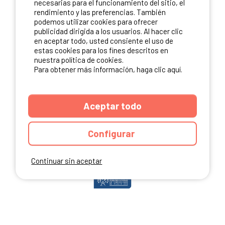
necesarias para el funcionamiento del sitio, el
rendimiento y las preferencias. También
podemos utilizar cookies para ofrecer
publicidad dirigida a los usuarios. Al hacer clic
NUESTROS PARTNERS
en aceptar todo, usted consiente el uso de
estas cookies para los fines descritos en
nuestra política de cookies.
Para obtener más información, haga clic aquí.
Aceptar todo
Configurar
Continuar sin aceptar
ANUARIO
CGU DEL SITIO
MENCIONES LEGALES
COOKIES