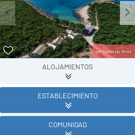
Previous
Next
ver todas las fotos
ALOJAMIENTOS
ESTABLECIMIENTO
COMUNIDAD