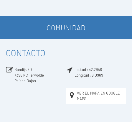
COMUNIDAD
CONTACTO
Bandijk 60
Latitud :
52,2958
7396 NC
Terwolde
Longitud :
6,0969
Países Bajos
VER EL MAPA EN GOOGLE
MAPS