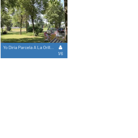
Yo Diría Parcela A La Orilla : Coche + Tienda/Caravana O Autocaravana + Electricidad + Agua
1/6