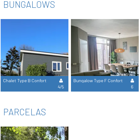
BUNGALOWS
Chalet Type B Confort
Bungalow Type F Confort
4/5
6
PARCELAS