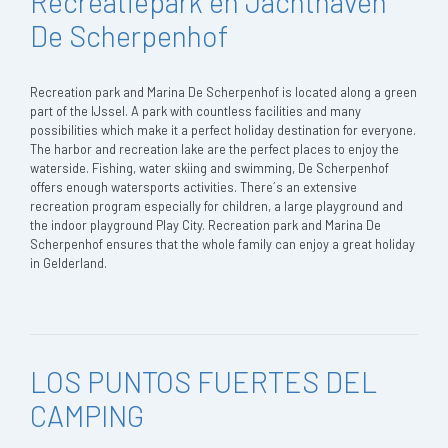
Recreatiepark en Jachthaven
De Scherpenhof
Recreation park and Marina De Scherpenhof is located along a green
part of the IJssel. A park with countless facilities and many
possibilities which make it a perfect holiday destination for everyone.
The harbor and recreation lake are the perfect places to enjoy the
waterside. Fishing, water skiing and swimming, De Scherpenhof
offers enough watersports activities. There´s an extensive
recreation program especially for children, a large playground and
the indoor playground Play City. Recreation park and Marina De
Scherpenhof ensures that the whole family can enjoy a great holiday
in Gelderland.
LOS PUNTOS FUERTES DEL
CAMPING