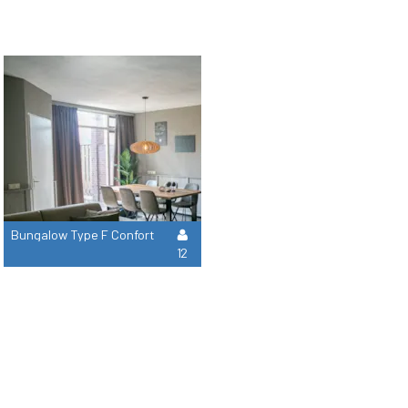
Bungalow Type F Confort
12