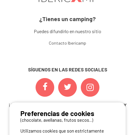
¿Tienes un camping?
Puedes difundirlo en nuestro sitio
Contacto Ibericamp
SÍGUENOS EN LAS REDES SOCIALES
¡ Y NO TE PIERDAS NUESTRAS
OFERTAS, CONCURSOS Y
Preferencias de cookies
NOVEDADES
INSCRIBIÉNDOTE A NUESTRA
NEWSLETTER!
(chocolate, avellanas, frutos secos...)
Utilizamos cookies que son estrictamente
ME INSCRIBO