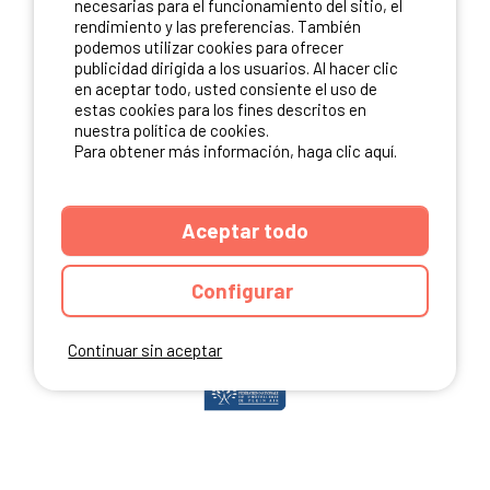
necesarias para el funcionamiento del sitio, el
rendimiento y las preferencias. También
podemos utilizar cookies para ofrecer
publicidad dirigida a los usuarios. Al hacer clic
NUESTROS PARTNERS
en aceptar todo, usted consiente el uso de
estas cookies para los fines descritos en
nuestra política de cookies.
Para obtener más información, haga clic aquí.
Aceptar todo
Configurar
Continuar sin aceptar
ANUARIO
CGU DEL SITIO
MENCIONES LEGALES
COOKIES