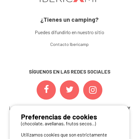
¿Tienes un camping?
Puedes difundirlo en nuestro sitio
Contacto Ibericamp
SÍGUENOS EN LAS REDES SOCIALES
¡ Y NO TE PIERDAS NUESTRAS
OFERTAS, CONCURSOS Y
Preferencias de cookies
NOVEDADES
INSCRIBIÉNDOTE A NUESTRA
NEWSLETTER!
(chocolate, avellanas, frutos secos...)
Utilizamos cookies que son estrictamente
ME INSCRIBO