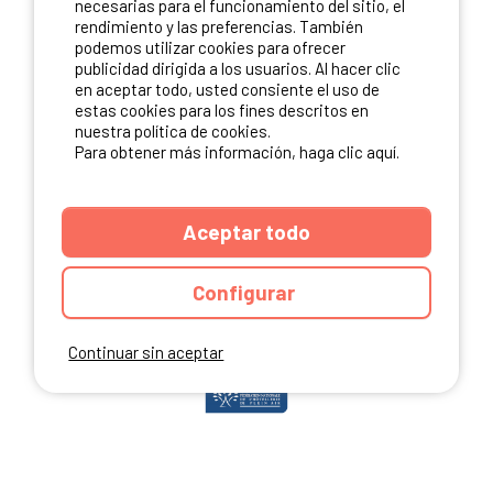
necesarias para el funcionamiento del sitio, el
rendimiento y las preferencias. También
podemos utilizar cookies para ofrecer
publicidad dirigida a los usuarios. Al hacer clic
NUESTROS PARTNERS
en aceptar todo, usted consiente el uso de
estas cookies para los fines descritos en
nuestra política de cookies.
Para obtener más información, haga clic aquí.
Aceptar todo
Configurar
Continuar sin aceptar
ANUARIO
CGU DEL SITIO
MENCIONES LEGALES
COOKIES