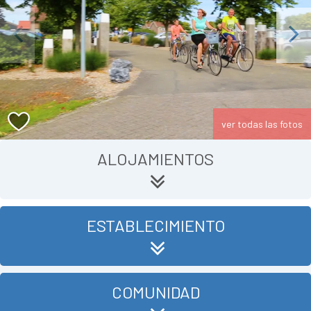
Previous
Next
ver todas las fotos
ALOJAMIENTOS
ESTABLECIMIENTO
COMUNIDAD