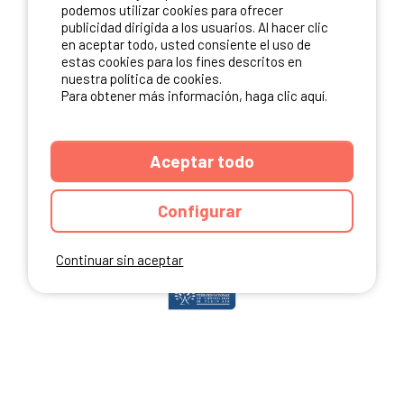
podemos utilizar cookies para ofrecer
publicidad dirigida a los usuarios. Al hacer clic
NUESTROS PARTNERS
en aceptar todo, usted consiente el uso de
estas cookies para los fines descritos en
nuestra política de cookies.
Para obtener más información, haga clic aquí.
Aceptar todo
Configurar
Continuar sin aceptar
ANUARIO
CGU DEL SITIO
MENCIONES LEGALES
COOKIES
CARTA DE CONFIDENCIALIDAD
MAPA DEL SITIO