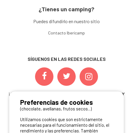
¿Tienes un camping?
Puedes difundirlo en nuestro sitio
Contacto Ibericamp
SÍGUENOS EN LAS REDES SOCIALES
¡ Y NO TE PIERDAS NUESTRAS
OFERTAS, CONCURSOS Y
Preferencias de cookies
NOVEDADES
INSCRIBIÉNDOTE A NUESTRA
NEWSLETTER!
(chocolate, avellanas, frutos secos...)
Utilizamos cookies que son estrictamente
ME INSCRIBO
necesarias para el funcionamiento del sitio, el
rendimiento y las preferencias. También