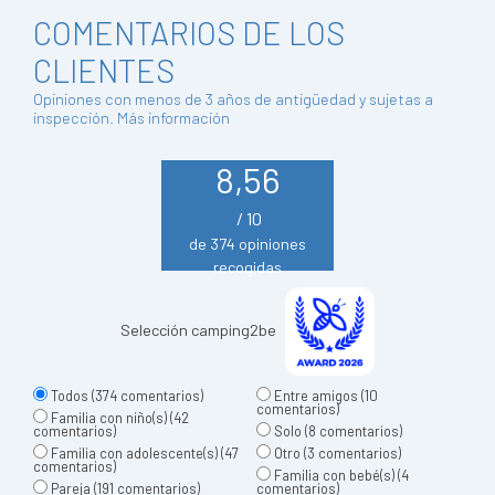
COMENTARIOS DE LOS
CLIENTES
Opiniones con menos de 3 años de antigüedad y sujetas a
inspección.
Más información
8,56
/ 10
de 374 opiniones
recogidas
Selección camping2be
Todos
(374 comentarios)
Entre amigos
(10
comentarios)
Familia con niño(s)
(42
comentarios)
Solo
(8 comentarios)
Familia con adolescente(s)
(47
Otro
(3 comentarios)
comentarios)
Familia con bebé(s)
(4
Pareja
(191 comentarios)
comentarios)