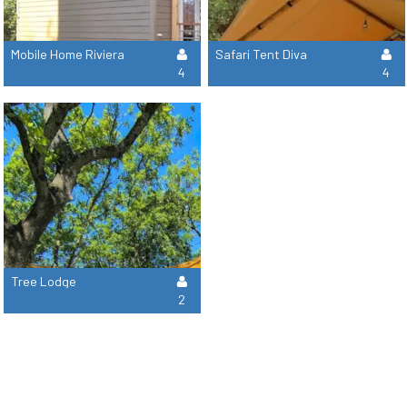
Mobile Home Riviera
Safari Tent Diva
4
4
Tree Lodge
2