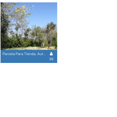
Parcela Para Tienda, Autocaravana O Caravana
1/6