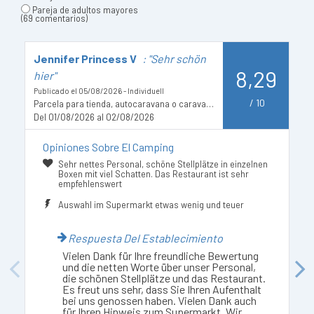
Pareja de adultos mayores
(69 comentarios)
Jennifer Princess V
: "Sehr schön
V
8,29
hier"
Pu
Publicado el 05/08/2026 - Individuell
D
/
10
Parcela para tienda, autocaravana o caravana
Del 01/08/2026 al 02/08/2026
Opiniones Sobre El Camping
Sehr nettes Personal, schöne Stellplätze in einzelnen
Boxen mit viel Schatten. Das Restaurant ist sehr
empfehlenswert
Auswahl im Supermarkt etwas wenig und teuer
Respuesta Del Establecimiento
Vielen Dank für Ihre freundliche Bewertung
und die netten Worte über unser Personal,
Previous
Next
die schönen Stellplätze und das Restaurant.
Es freut uns sehr, dass Sie Ihren Aufenthalt
bei uns genossen haben. Vielen Dank auch
für Ihren Hinweis zum Supermarkt. Wir