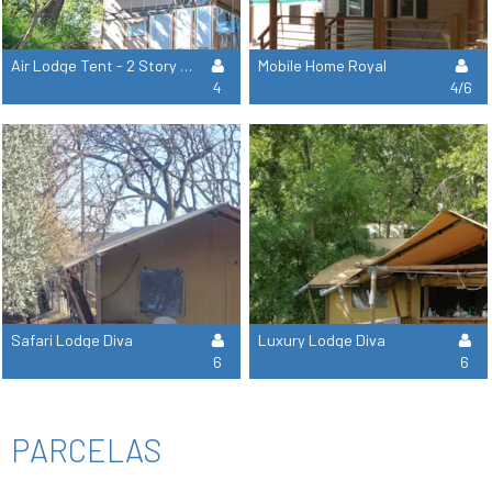
Air Lodge Tent - 2 Story Tent
Mobile Home Royal
4
4/6
Safari Lodge Diva
Luxury Lodge Diva
6
6
PARCELAS