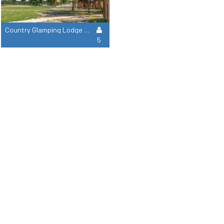
Country Glamping Lodge Garden
5