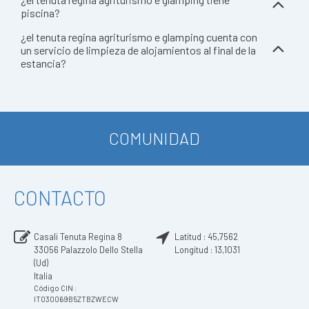
piscina?
¿el tenuta regina agriturismo e glamping cuenta con
un servicio de limpieza de alojamientos al final de la
estancia?
COMUNIDAD
CONTACTO
Casali Tenuta Regina 8
Latitud :
45,7562
33056
Palazzolo Dello Stella
Longitud :
13,1031
(Ud)
Italia
Código CIN :
IT030069B5ZTBZWECW