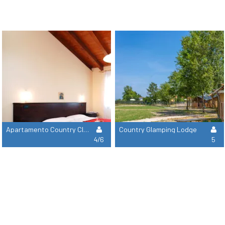
Apartamento Country Classic View
Country Glamping Lodge
4/6
5