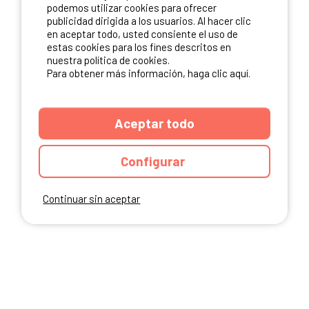
NUESTROS PARTNERS
podemos utilizar cookies para ofrecer
publicidad dirigida a los usuarios. Al hacer clic
en aceptar todo, usted consiente el uso de
estas cookies para los fines descritos en
nuestra política de cookies.
Para obtener más información, haga clic aquí.
Aceptar todo
Configurar
Continuar sin aceptar
ANUARIO
CGU DEL SITIO
MENCIONES LEGALES
COOKIES
CARTA DE CONFIDENCIALIDAD
MAPA DEL SITIO
Ibericamp.com © 2026 Ibericamp. All rights reserved. All media and pictures
are property of their respective owners.