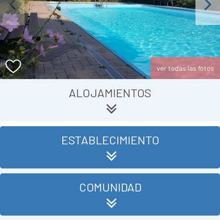
Previous
Next
ver todas las fotos
ALOJAMIENTOS
ESTABLECIMIENTO
COMUNIDAD