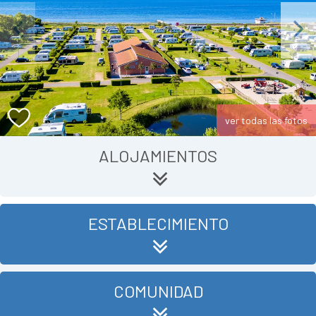
Previous
Next
ver todas las fotos
ALOJAMIENTOS
ESTABLECIMIENTO
COMUNIDAD