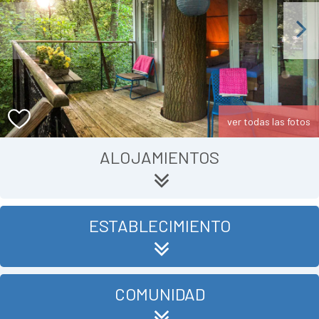
Previous
Next
ver todas las fotos
ALOJAMIENTOS
ESTABLECIMIENTO
COMUNIDAD