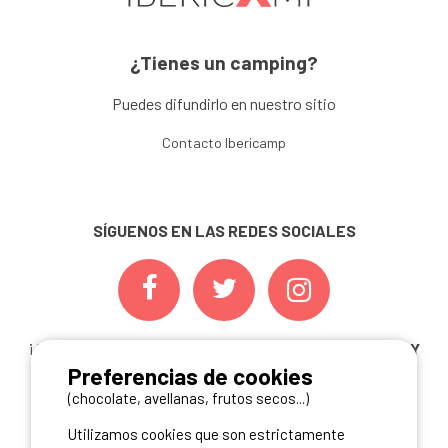
¿Tienes un camping?
Puedes difundirlo en nuestro sitio
Contacto Ibericamp
SÍGUENOS EN LAS REDES SOCIALES
¡ Y NO TE PIERDAS NUESTRAS
OFERTAS, CONCURSOS Y
Preferencias de cookies
NOVEDADES
INSCRIBIÉNDOTE A NUESTRA
NEWSLETTER!
(chocolate, avellanas, frutos secos...)
Utilizamos cookies que son estrictamente
ME INSCRIBO