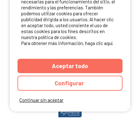
necesarias para el funcionamiento del sitio, el
rendimiento y las preferencias. También
podemos utilizar cookies para ofrecer
publicidad dirigida a los usuarios. Al hacer clic
NUESTROS PARTNERS
en aceptar todo, usted consiente el uso de
estas cookies para los fines descritos en
nuestra política de cookies.
Para obtener más información, haga clic aquí.
Aceptar todo
Configurar
Continuar sin aceptar
ANUARIO
CGU DEL SITIO
MENCIONES LEGALES
COOKIES