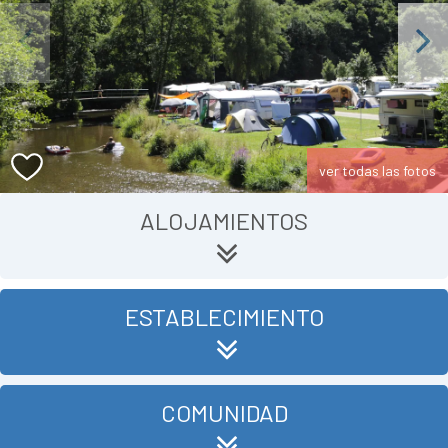
Previous
Next
ver todas las fotos
ALOJAMIENTOS
ESTABLECIMIENTO
COMUNIDAD