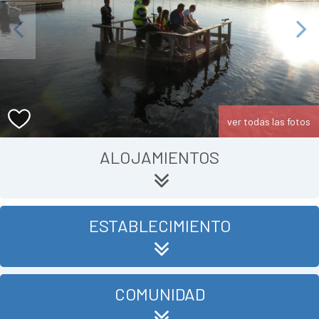
Previous
Next
ver todas las fotos
ALOJAMIENTOS
ESTABLECIMIENTO
COMUNIDAD