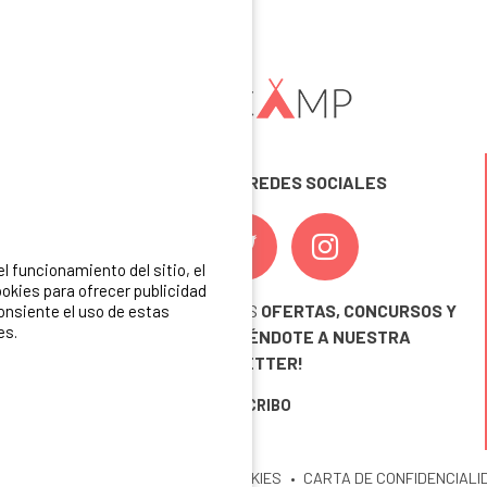
SÍGUENOS EN LAS REDES SOCIALES
 funcionamiento del sitio, el
okies para ofrecer publicidad
¡ Y NO TE PIERDAS NUESTRAS
OFERTAS, CONCURSOS Y
consiente el uso de estas
es.
NOVEDADES
INSCRIBIÉNDOTE A NUESTRA
NEWSLETTER!
ME INSCRIBO
ITIO
MENCIONES LEGALES
COOKIES
CARTA DE CONFIDENCIALI