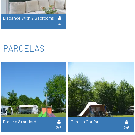
Elegance With 2 Bedrooms
4
PARCELAS
Parcela Standard
Parcela Confort
2/6
2/6