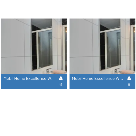
Mobil Home Excellence With 3 Bedrooms
Mobil Home Excellence With 3 Bedrooms Airco
6
6