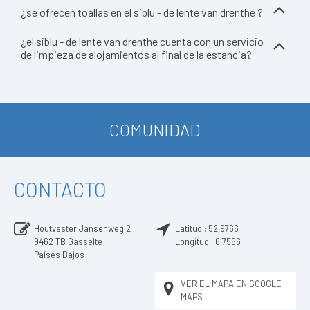
¿se ofrecen toallas en el siblu - de lente van drenthe ?
¿el siblu - de lente van drenthe cuenta con un servicio
de limpieza de alojamientos al final de la estancia?
COMUNIDAD
CONTACTO
Houtvester Jansenweg 2
Latitud :
52,9766
9462 TB
Gasselte
Longitud :
6,7566
Países Bajos
VER EL MAPA EN GOOGLE
MAPS