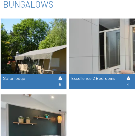
BUNGALOWS
Safarilodge
Excellence 2 Bedrooms
6
4