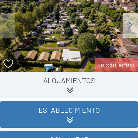
Previous
Next
ver todas las fotos
ALOJAMIENTOS
ESTABLECIMIENTO