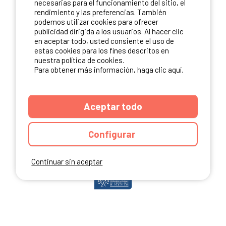
necesarias para el funcionamiento del sitio, el
rendimiento y las preferencias. También
podemos utilizar cookies para ofrecer
publicidad dirigida a los usuarios. Al hacer clic
NUESTROS PARTNERS
en aceptar todo, usted consiente el uso de
estas cookies para los fines descritos en
nuestra política de cookies.
Para obtener más información, haga clic aquí.
Aceptar todo
Configurar
Continuar sin aceptar
ANUARIO
CGU DEL SITIO
MENCIONES LEGALES
COOKIES