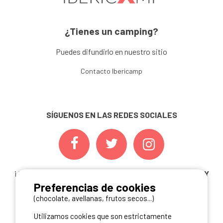
¿Tienes un camping?
Puedes difundirlo en nuestro sitio
Contacto Ibericamp
SÍGUENOS EN LAS REDES SOCIALES
¡ Y NO TE PIERDAS NUESTRAS
OFERTAS, CONCURSOS Y
Preferencias de cookies
NOVEDADES
INSCRIBIÉNDOTE A NUESTRA
NEWSLETTER!
(chocolate, avellanas, frutos secos...)
Utilizamos cookies que son estrictamente
ME INSCRIBO