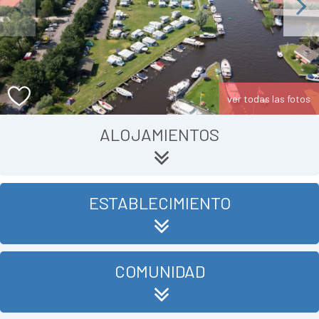
Previous
Next
ver todas las fotos
ALOJAMIENTOS
ESTABLECIMIENTO
COMUNIDAD