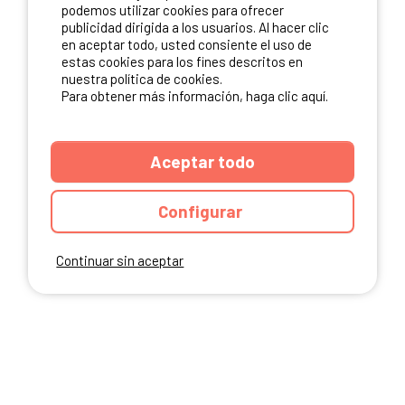
NUESTROS PARTNERS
podemos utilizar cookies para ofrecer
publicidad dirigida a los usuarios. Al hacer clic
en aceptar todo, usted consiente el uso de
estas cookies para los fines descritos en
nuestra política de cookies.
Para obtener más información, haga clic aquí.
Aceptar todo
Configurar
Continuar sin aceptar
ANUARIO
CGU DEL SITIO
MENCIONES LEGALES
COOKIES
CARTA DE CONFIDENCIALIDAD
MAPA DEL SITIO
Ibericamp.com © 2026 Ibericamp. All rights reserved. All media and pictures
are property of their respective owners.