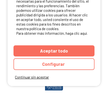
necesarias para el funcionamiento del sitio, el
rendimiento y las preferencias. También
podemos utilizar cookies para ofrecer
publicidad dirigida a los usuarios. Al hacer clic
NUESTROS PARTNERS
en aceptar todo, usted consiente el uso de
estas cookies para los fines descritos en
nuestra política de cookies.
Para obtener más información, haga clic aquí.
Aceptar todo
Configurar
Continuar sin aceptar
ANUARIO
CGU DEL SITIO
MENCIONES LEGALES
COOKIES