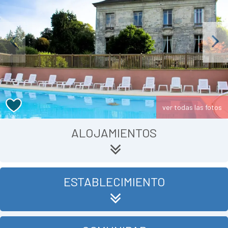
Previous
Next
ver todas las fotos
ALOJAMIENTOS
ESTABLECIMIENTO