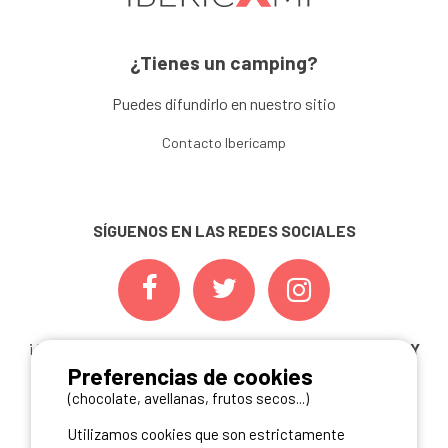
¿Tienes un camping?
Puedes difundirlo en nuestro sitio
Contacto Ibericamp
SÍGUENOS EN LAS REDES SOCIALES
¡ Y NO TE PIERDAS NUESTRAS
OFERTAS, CONCURSOS Y
Preferencias de cookies
NOVEDADES
INSCRIBIÉNDOTE A NUESTRA
NEWSLETTER!
(chocolate, avellanas, frutos secos...)
Utilizamos cookies que son estrictamente
ME INSCRIBO