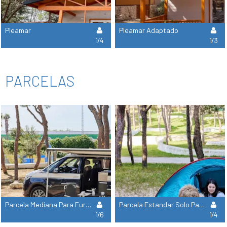
Pleamar
Pleamar Adaptado
1/4
1/3
PARCELAS
Parcela Mediana Para Furgoneta Camper O Coche Con Caravana Pequeña
Parcela Estandar Solo Para Tienda De Campaña
1/6
1/4