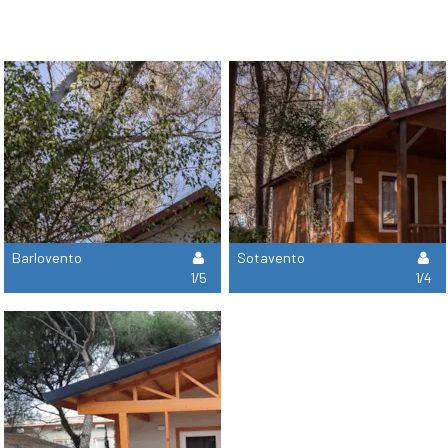
Barlovento
Sotavento
1/5
1/4