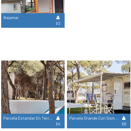
Bajamar
1/2
Parcela Estandar En Terraza Solo Para Tiendas De Campaña
Parcela Grande Con Sombra Para Caravana O Autocaravana
1/4
1/6