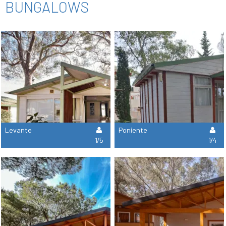
BUNGALOWS
Levante
Poniente
1/5
1/4