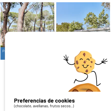
Parcela Mediana Solo Para Tiendas De Campaña
Parcela Mediana Con Sombra Parcial Para Caravana O Autocaravana
1/6
1/6
¿Tienes un camping?
Preferencias de cookies
Puedes difundirlo en nuestro sitio
(chocolate, avellanas, frutos secos...)