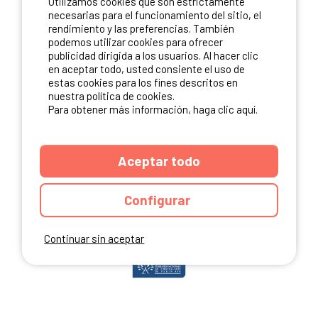
Utilizamos cookies que son estrictamente
ME INSCRIBO
necesarias para el funcionamiento del sitio, el
rendimiento y las preferencias. También
podemos utilizar cookies para ofrecer
publicidad dirigida a los usuarios. Al hacer clic
NUESTROS PARTNERS
en aceptar todo, usted consiente el uso de
estas cookies para los fines descritos en
nuestra política de cookies.
Para obtener más información, haga clic aquí.
Aceptar todo
Configurar
Continuar sin aceptar
ANUARIO
CGU DEL SITIO
MENCIONES LEGALES
COOKIES