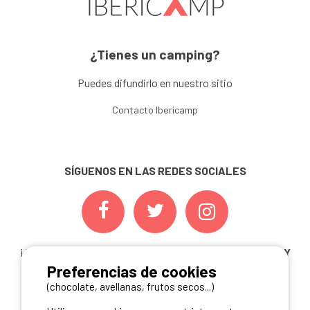
¿Tienes un camping?
Puedes difundirlo en nuestro sitio
Contacto Ibericamp
SÍGUENOS EN LAS REDES SOCIALES
¡ Y NO TE PIERDAS NUESTRAS
OFERTAS, CONCURSOS Y
Preferencias de cookies
NOVEDADES
INSCRIBIÉNDOTE A NUESTRA
NEWSLETTER!
(chocolate, avellanas, frutos secos...)