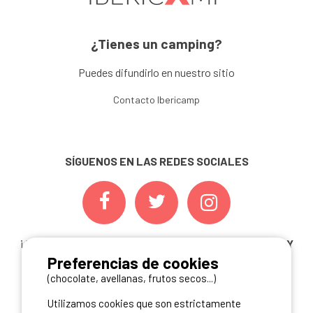
¿Tienes un camping?
Puedes difundirlo en nuestro sitio
Contacto Ibericamp
SÍGUENOS EN LAS REDES SOCIALES
¡ Y NO TE PIERDAS NUESTRAS
OFERTAS, CONCURSOS Y
Preferencias de cookies
NOVEDADES
INSCRIBIÉNDOTE A NUESTRA
NEWSLETTER!
(chocolate, avellanas, frutos secos...)
Utilizamos cookies que son estrictamente
ME INSCRIBO