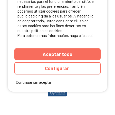
necesarias para el funcionamiento del sitio, el
rendimiento y las preferencias. También
podemos utilizar cookies para ofrecer
publicidad dirigida a los usuarios. Al hacer clic
NUESTROS PARTNERS
en aceptar todo, usted consiente el uso de
estas cookies para los fines descritos en
nuestra política de cookies.
Para obtener más información, haga clic aquí.
Aceptar todo
Configurar
Continuar sin aceptar
ANUARIO
CGU DEL SITIO
MENCIONES LEGALES
COOKIES