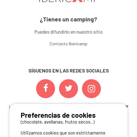
¿Tienes un camping?
Puedes difundirlo en nuestro sitio
Contacto Ibericamp
SÍGUENOS EN LAS REDES SOCIALES
¡ Y NO TE PIERDAS NUESTRAS
OFERTAS, CONCURSOS Y
Preferencias de cookies
NOVEDADES
INSCRIBIÉNDOTE A NUESTRA
NEWSLETTER!
(chocolate, avellanas, frutos secos...)
Utilizamos cookies que son estrictamente
ME INSCRIBO