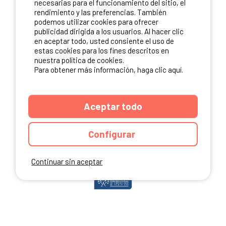
necesarias para el funcionamiento del sitio, el
rendimiento y las preferencias. También
podemos utilizar cookies para ofrecer
publicidad dirigida a los usuarios. Al hacer clic
NUESTROS PARTNERS
en aceptar todo, usted consiente el uso de
estas cookies para los fines descritos en
nuestra política de cookies.
Para obtener más información, haga clic aquí.
Aceptar todo
Configurar
Continuar sin aceptar
ANUARIO
CGU DEL SITIO
MENCIONES LEGALES
COOKIES