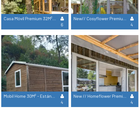
Casa Móvil Premium 32M² - 3 Habitaciones - Terraza - Aire Acondicionado - Tv - Sábanas Y Toallas
New// Cosyflower Premium 38M² - 2 Habitaciones - Terraza Cubierta - Tv - Sábanas Y Toallas
6
4
Mobil Home 30M² - Estándar - 2 Habitaciones - Terraza Semicubierta - Tv - Aire Acondicionado
New // Homeflower Premium 29M²pmr (2Ch) + Terrasse + Tv + Lv + Clim + Draps + Serviettes
4
4