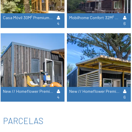
Casa Móvil 30M² Premium - 2 Habitaciones - Terraza Cubierta - Aire Acondicionado - Sábanas Y Toallas
Mobilhome Confort 32M² - 3 Habitaciones - Terraza Cubierta - Tv - Aire Acondicionado
4
6
New // Homeflower Premium 26,5M² - 2 Habitaciones - Terraza- Aire Acondicionado - Sábanas Y Toallas
New // Homeflower Premium 30,5M² - 3 Habitaciones - Terraza- Aire Acondicionado - Sábanas Y Toallas
4
6
PARCELAS