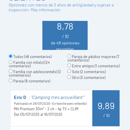
Opiniones con menos de 3 años de antigüedad y sujetas a
inspección.
Más información
8,78
/ 10
de 48 opiniones
recogidas
Todos
(48 comentarios)
Pareja de adultos mayores
(7
comentarios)
Familia con niño(s)
(24
comentarios)
Entre amigos
(1 comentarios)
Familia con adolescente(s)
(2
Solo
(2 comentarios)
comentarios)
Otro
(3 comentarios)
Pareja
(8 comentarios)
Eric D
: "Camping très accueillant"
K
9,89
Publicado el 28/07/2025 - En famille avec enfant(s)
Pu
MH Premium 30m² - 2 ch - 4p TV + CLIM
Del 05/07/2025 al 16/07/2025
De
/
10