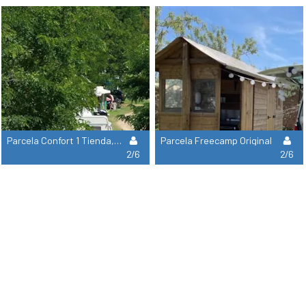
Parcela Confort 1 Tienda, Caravana, Autocaravana / 1 Coche / Electricidad
Parcela Freecamp Original
2/6
2/6