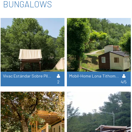
BUNGALOWS
Vivac Estándar Sobre Pilotes -1 Habitación
Mobil-Home Lona Tithome 21M² - Standard - 2 Habitaciones - Sin Baño - Terraza Cubierta
2
4/5