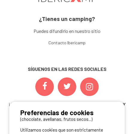
¿Tienes un camping?
Puedes difundirlo en nuestro sitio
Contacto Ibericamp
SÍGUENOS EN LAS REDES SOCIALES
¡ Y NO TE PIERDAS NUESTRAS
OFERTAS, CONCURSOS Y
Preferencias de cookies
NOVEDADES
INSCRIBIÉNDOTE A NUESTRA
NEWSLETTER!
(chocolate, avellanas, frutos secos...)
Utilizamos cookies que son estrictamente
ME INSCRIBO