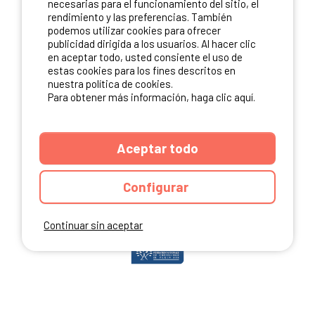
necesarias para el funcionamiento del sitio, el
rendimiento y las preferencias. También
podemos utilizar cookies para ofrecer
publicidad dirigida a los usuarios. Al hacer clic
NUESTROS PARTNERS
en aceptar todo, usted consiente el uso de
estas cookies para los fines descritos en
nuestra política de cookies.
Para obtener más información, haga clic aquí.
Aceptar todo
Configurar
Continuar sin aceptar
ANUARIO
CGU DEL SITIO
MENCIONES LEGALES
COOKIES