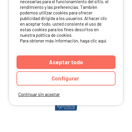
necesarias para el funcionamiento del sitio, el
rendimiento y las preferencias. También
podemos utilizar cookies para ofrecer
publicidad dirigida a los usuarios. Al hacer clic
NUESTROS PARTNERS
en aceptar todo, usted consiente el uso de
estas cookies para los fines descritos en
nuestra política de cookies.
Para obtener más información, haga clic aquí.
Aceptar todo
Configurar
Continuar sin aceptar
ANUARIO
CGU DEL SITIO
MENCIONES LEGALES
COOKIES