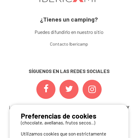
¿Tienes un camping?
Puedes difundirlo en nuestro sitio
Contacto Ibericamp
SÍGUENOS EN LAS REDES SOCIALES
¡ Y NO TE PIERDAS NUESTRAS
OFERTAS, CONCURSOS Y
Preferencias de cookies
NOVEDADES
INSCRIBIÉNDOTE A NUESTRA
NEWSLETTER!
(chocolate, avellanas, frutos secos...)
Utilizamos cookies que son estrictamente
ME INSCRIBO