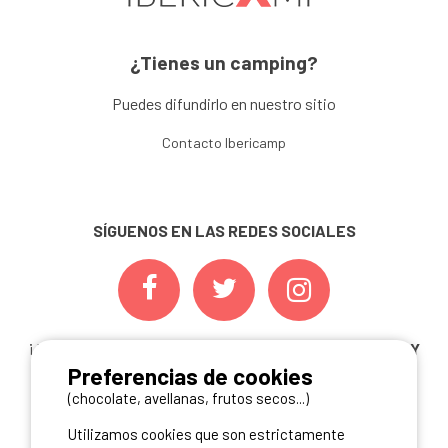
¿Tienes un camping?
Puedes difundirlo en nuestro sitio
Contacto Ibericamp
SÍGUENOS EN LAS REDES SOCIALES
¡ Y NO TE PIERDAS NUESTRAS
OFERTAS, CONCURSOS Y
Preferencias de cookies
NOVEDADES
INSCRIBIÉNDOTE A NUESTRA
NEWSLETTER!
(chocolate, avellanas, frutos secos...)
Utilizamos cookies que son estrictamente
ME INSCRIBO