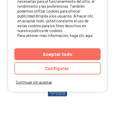
necesarias para el funcionamiento del sitio, el
rendimiento y las preferencias. También
podemos utilizar cookies para ofrecer
publicidad dirigida a los usuarios. Al hacer clic
NUESTROS PARTNERS
en aceptar todo, usted consiente el uso de
estas cookies para los fines descritos en
nuestra política de cookies.
Para obtener más información, haga clic aquí.
Aceptar todo
Configurar
Continuar sin aceptar
ANUARIO
CGU DEL SITIO
MENCIONES LEGALES
COOKIES