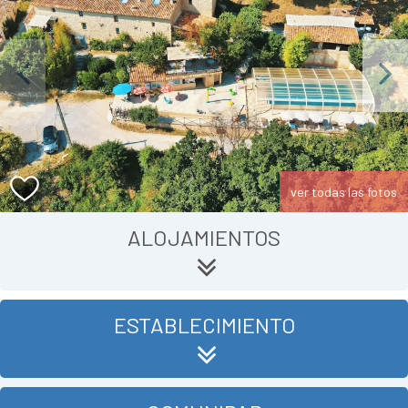
Previous
Next
ver todas las fotos
ALOJAMIENTOS
ESTABLECIMIENTO