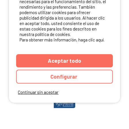
necesarias para el funcionamiento del sitio, el
rendimiento y las preferencias. También
podemos utilizar cookies para ofrecer
publicidad dirigida a los usuarios. Al hacer clic
NUESTROS PARTNERS
en aceptar todo, usted consiente el uso de
estas cookies para los fines descritos en
nuestra política de cookies.
Para obtener más información, haga clic aquí.
Aceptar todo
Configurar
Continuar sin aceptar
ANUARIO
CGU DEL SITIO
MENCIONES LEGALES
COOKIES