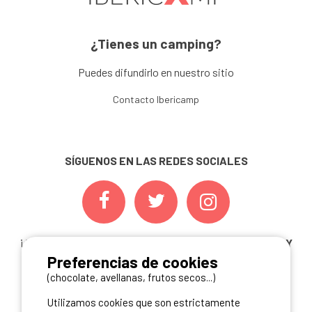
¿Tienes un camping?
Puedes difundirlo en nuestro sitio
Contacto Ibericamp
SÍGUENOS EN LAS REDES SOCIALES
¡ Y NO TE PIERDAS NUESTRAS
OFERTAS, CONCURSOS Y
Preferencias de cookies
NOVEDADES
INSCRIBIÉNDOTE A NUESTRA
NEWSLETTER!
(chocolate, avellanas, frutos secos...)
Utilizamos cookies que son estrictamente
ME INSCRIBO