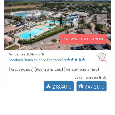
Previous
Next
IR A LA WEB DEL CAMPING
Francia, Hérault, Vias sur Mer
Sandaya Domaine de la Dragonnière
Parque acuático
Piscina climatizada
Animaciones para niños
La semana a partir de
218,40 €
347,20 €