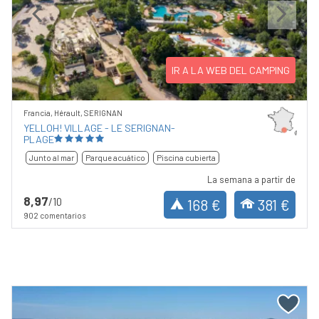
Previous
Next
IR A LA WEB DEL CAMPING
Francia, Hérault, SERIGNAN
YELLOH! VILLAGE - LE SERIGNAN-
PLAGE
Junto al mar
Parque acuático
Piscina cubierta
La semana a partir de
8,97
/10
168 €
381 €
902 comentarios