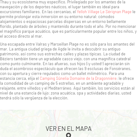
Thau y su ecosistema muy específico. Privilegiado por los amantes de la
navegación y de los deportes náuticos, el lugar también es ideal para
excursiones familiares. En las cercanías, el
Yelloh Village Le Sérignan Plage
le
permite prolongar esta inmersión en su entorno natural: cómodos
alojamientos o espaciosas parcelas dispersas en un entorno bellamente
florido, plantado de árboles y mantenido durante todo el año. Por no mencionar
el magnífico parque acuático, que es particularmente popular entre los niños, y
el acceso directo al mar.
Una escapada entre Valras y Marseillan Plage no es sólo para los amantes del
mar. La antigua ciudad griega de Agde le invita a descubrir su antiguo
patrimonio, así como sus estrechas calles y plazas típicas. La ciudad de
Béziers también tiene un agradable casco viejo, con una magnífica catedral
como punto culminante. En las afueras, sus hijos (¡y usted!) apreciarán sin
duda el asombroso espectáculo que ofrecen las 9 esclusas de Fonséranes,
con su apertura y cierre regulados como un ballet milimétrico. Para una
estancia cerca, elija el
Camping Sûnelia Domaine de la Dragonnière
: le ofrece
la comodidad de un camping de 5 estrellas, en un ambiente agradable y
relajante, entre viñedos y el Mediterráneo. Aquí también, los servicios están al
nivel de una estancia de lujo: zona acuática, spa y actividades diarias, usted
tendrá sólo la vergüenza de la elección.
VER EN EL MAPA