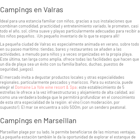
Campings en Valras
Ideal para una estancia familiar con niños, gracias a sus instalaciones que
combinan comodidad, practicidad y entretenimiento variado, le prometen, casi
todo el año, sol, clima suave y playas particularmente adecuadas para recibir a
los niños pequeños. ¡Un pequeño inventario de lo que te espera allí!
La pequeña ciudad de Valras es especialmente animada en verano, sobre todo
en su paseo marítimo: tiendas, bares y restaurantes se añaden a las
actividades, a menudo para niños y a veces organizadas en la propia playa.
Este última, tan larga como amplia, ofrece todas las facilidades que hacen que
un día de playa sea un éxito con su familia (baños, duchas, puestos de
seguridad, juegos).
El mercado invita a degustar productos locales y otras especialidades
regionales, particularmente pescados y mariscos. Para su estancia, puede
elegir el
Domaine La Yole wine resort & Spa
: este establecimiento de 5
estrellas le ofrece a la vez infraestructuras y alojamiento de alta calidad, así
como una verdadera bodega que le permitirá profundizar en el conocimiento
de esta otra especialidad de la región: el vino (¡con moderación, por
supuesto!). El mar se encuentra a sólo 500m, por un sendero peatonal.
Campings en Marseillan
Marseillan plage por su lado, le permite beneficiarse de las mismas ventajas.
La pequeña estación también le da la oportunidad de explorar el estanque de