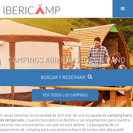
CAMPINGS ABIERTOS TODO EL AÑO
BUSCAR Y RESERVAR
VER TODOS LOS CAMPINGS
A veces tenemos la necesidad de disfrutar de una escapada de
camping fuera
de temporada
y cuando buscamos el destino o los alojamientos para nuestra
reserva, nos encontramos con que no está abierto. La búsqueda de un
alojamiento de camping para una estancia fuera de temporada alta puede