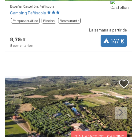
España, Castellón, Peñíscola
Camping Peñíscola
Parque acuático
Piscina
Restaurante
La semana a partir de
8,79
/10
147 €
8 comentarios
Previous
Next
IR A LA WEB DEL CAMPING