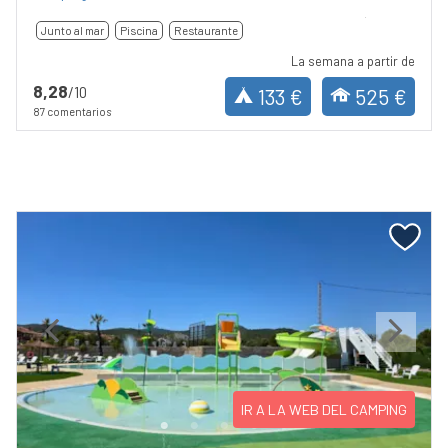
Junto al mar
Piscina
Restaurante
La semana a partir de
8,28
/10
133 €
525 €
87 comentarios
Previous
Next
IR A LA WEB DEL CAMPING