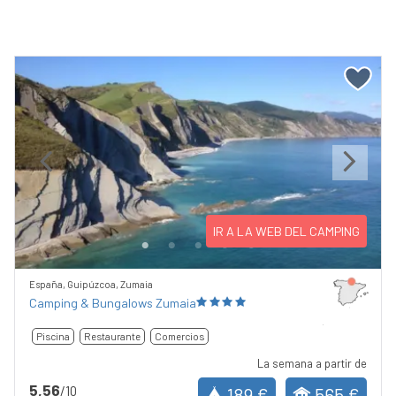
Previous
Next
IR A LA WEB DEL CAMPING
España, Guipúzcoa, Zumaia
Camping & Bungalows Zumaia
Piscina
Restaurante
Comercios
La semana a partir de
5,56
/10
189 €
565 €