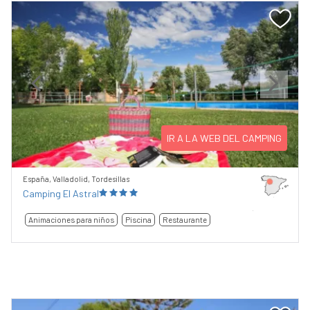
Previous
Next
IR A LA WEB DEL CAMPING
España, Valladolid, Tordesillas
Camping El Astral
Animaciones para niños
Piscina
Restaurante