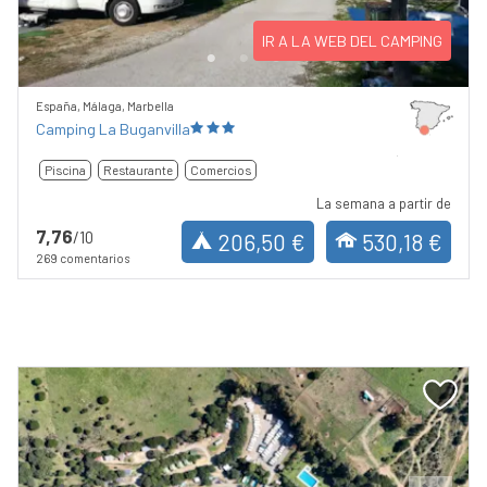
IR A LA WEB DEL CAMPING
España, Málaga, Marbella
Camping La Buganvilla
Piscina
Restaurante
Comercios
La semana a partir de
7,76
/10
206,50 €
530,18 €
269 comentarios