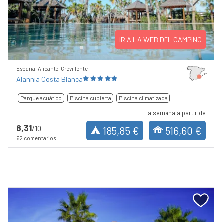
Previous
Next
IR A LA WEB DEL CAMPING
España, Alicante, Crevillente
Alannia Costa Blanca
Parque acuático
Piscina cubierta
Piscina climatizada
La semana a partir de
8,31
/10
185,85 €
516,60 €
62 comentarios