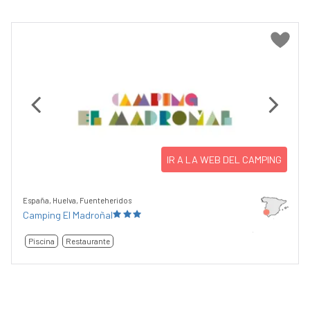
Previous
Next
IR A LA WEB DEL CAMPING
España, Huelva, Fuenteheridos
Camping El Madroñal
Piscina
Restaurante