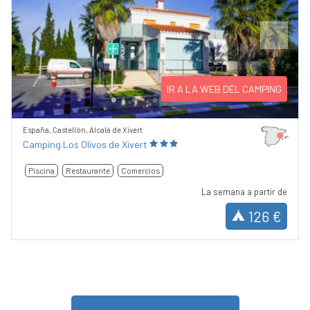
Previous
Next
IR A LA WEB DEL CAMPING
España, Castellón, Alcalá de Xivert
Camping Los Olivos de Xivert
Piscina
Restaurante
Comercios
La semana a partir de
126 €