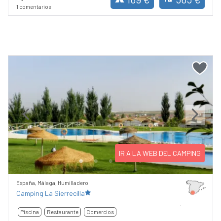
1 comentarios
Previous
Next
IR A LA WEB DEL CAMPING
España, Málaga, Humilladero
Camping La Sierrecilla
Piscina
Restaurante
Comercios