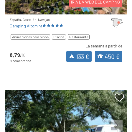
IR A LA WEB DEL CAMPING
España, Castellón, Navajas
Camping Altomira
Animaciones para niños
Piscina
Restaurante
La semana a partir de
8,79
/10
133 €
450 €
8 comentarios
Previous
Next