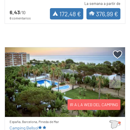
La semana a partir de
6,43
/10
172,48 €
376,99 €
6 comentarios
Previous
Next
IR A LA WEB DEL CAMPING
España, Barcelona, Pineda de Mar
Camping Bellsol