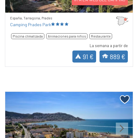
España, Tarragona, Prades
Camping Prades Park
Piscina climatizada
Animaciones para niños
Restaurante
La semana a partir de
91 €
889 €
Previous
Next