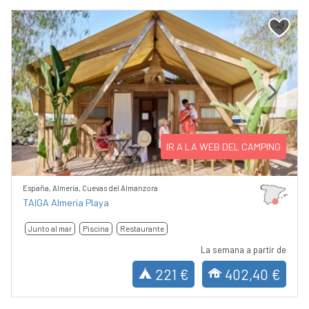
Previous
Next
IR A LA WEB DEL CAMPING
España, Almería, Cuevas del Almanzora
TAIGA Almeria Playa
Junto al mar
Piscina
Restaurante
La semana a partir de
221 €
402,40 €