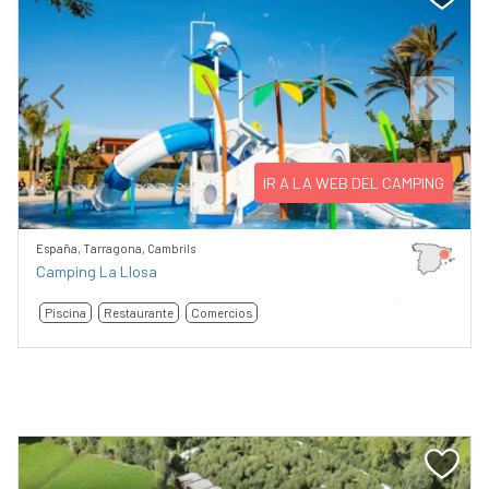
Previous
Next
IR A LA WEB DEL CAMPING
España, Tarragona, Cambrils
Camping La Llosa
Piscina
Restaurante
Comercios