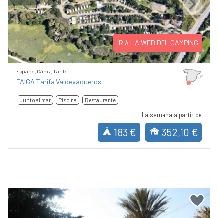
Previous
Next
IR A LA WEB DEL CAMPING
España, Cádiz, Tarifa
TAIGA Tarifa Valdevaqueros
Junto al mar
Piscina
Restaurante
La semana a partir de
183 €
352,10 €