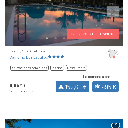
Previous
Next
IR A LA WEB DEL CAMPING
España, Almería, Almeria
Camping Los Escullos
Animaciones para niños
Piscina
Restaurante
La semana a partir de
8,65
/10
152,60 €
495 €
125 comentarios