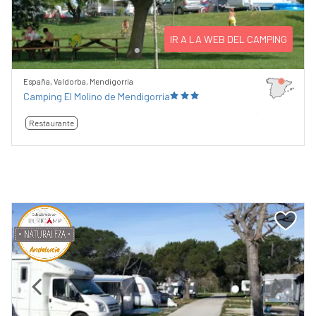
IR A LA WEB DEL CAMPING
España, Valdorba, Mendigorría
Camping El Molino de Mendigorria
Restaurante
Previous
Next