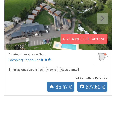
Previous
Next
IR A LA WEB DEL CAMPING
España, Huesca, Laspaúles
Camping Laspaúles
Animaciones para niños
Piscina
Restaurante
La semana a partir de
85,47 €
677,60 €