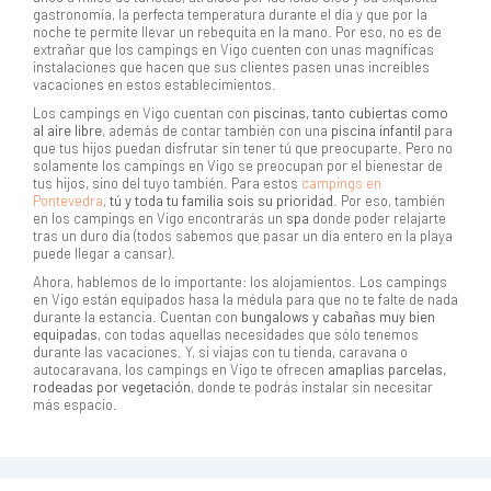
gastronomía, la perfecta temperatura durante el día y que por la
noche te permite llevar un rebequita en la mano. Por eso, no es de
extrañar que los campings en Vigo cuenten con unas magníficas
instalaciones que hacen que sus clientes pasen unas increíbles
vacaciones en estos establecimientos.
Los campings en Vigo cuentan con
piscinas, tanto cubiertas como
al aire libre
, además de contar también con una
piscina infantil
para
que tus hijos puedan disfrutar sin tener tú que preocuparte. Pero no
solamente los campings en Vigo se preocupan por el bienestar de
tus hijos, sino del tuyo también. Para estos
campings en
Pontevedra
,
tú y toda tu familia sois su prioridad
. Por eso, también
en los campings en Vigo encontrarás un
spa
donde poder relajarte
tras un duro día (todos sabemos que pasar un día entero en la playa
puede llegar a cansar).
Ahora, hablemos de lo importante: los alojamientos. Los campings
en Vigo están equipados hasa la médula para que no te falte de nada
durante la estancia. Cuentan con
bungalows y cabañas muy bien
equipadas
, con todas aquellas necesidades que sólo tenemos
durante las vacaciones. Y, si viajas con tu tienda, caravana o
autocaravana, los campings en Vigo te ofrecen
amaplias parcelas,
rodeadas por vegetación
, donde te podrás instalar sin necesitar
más espacio.