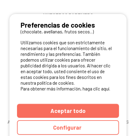
NUESTROS PARTNERS
Preferencias de cookies
(chocolate, avellanas, frutos secos...)
Utilizamos cookies que son estrictamente
necesarias para el funcionamiento del sitio, el
rendimiento y las preferencias. También
podemos utilizar cookies para ofrecer
publicidad dirigida a los usuarios. Al hacer clic
en aceptar todo, usted consiente el uso de
estas cookies para los fines descritos en
nuestra política de cookies.
Para obtener más información, haga clic aquí.
Aceptar todo
ANUARIO
CGU DEL SITIO
MENCIONES LEGALES
COOKIES
Configurar
CARTA DE CONFIDENCIALIDAD
MAPA DEL SITIO