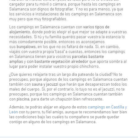
cargador para tu móvil o cámara, porque hasta los campings en
Salamanca son dignos de fotografiar. Y no es para menos, ya que
los servicios e instalaciones de los campings en Salamanca son
muy pero que muy fotografiables.
Los campings en Salamanca cuentan con
varios tipos de
alojamiento
, donde podrás elegir el que mejor se adapte a vuestras
necesidades. Si tú y tu familia queréis pasar vuestra la estancia lo
más cómodamente posible, entonces os aconsejamos
sus
bungalows
, en los que no os faltará de nada. Si, en cambio,
viajáis con vuestra propia "casa" a cuestas, entonces los campings
en Salamanca tienen para vosotros
parcelas bastante
amplias
y
con bastante vegetación alrededor
que aporta sombra al
lugar para poder instalar vuestro propio chinchorro.
¿Que quieres relajarte tras un largo día pateando la ciudad? No te
preocupes, porque algunos de los campings en Salamanca cuentan
también con
sauna y jacuzzi
que harán que desaparezcan todos los
males del cuerpo. Si, por el contrario, lo tuyo no es el jacuzzi, no te
preocupes, porque los campings en Salamanca cuentan también
con
piscina
, para darte un chapuzón bien refrescante.
Además, te podrás alojar en alguno de estos
campings en Castilla y
León
con tu perro, tu fiel amigo, aunque te recomendamos leer bien
las condiciones bajo las cuales tu compañero se puede quedar
contigo en alguno de los campings en Salamanca.