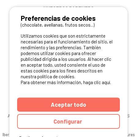
NUESTROS PARTNERS
Preferencias de cookies
(chocolate, avellanas, frutos secos...)
Utilizamos cookies que son estrictamente
necesarias para el funcionamiento del sitio, el
rendimiento y las preferencias. También
podemos utilizar cookies para ofrecer
publicidad dirigida a los usuarios. Al hacer clic
en aceptar todo, usted consiente el uso de
estas cookies para los fines descritos en
nuestra política de cookies.
Para obtener más información, haga clic aquí.
Aceptar todo
ANUARIO
CGU DEL SITIO
MENCIONES LEGALES
COOKIES
Configurar
CARTA DE CONFIDENCIALIDAD
MAPA DEL SITIO
Ibericamp.com © 2026 Ibericamp. All rights reserved. All media and pictures