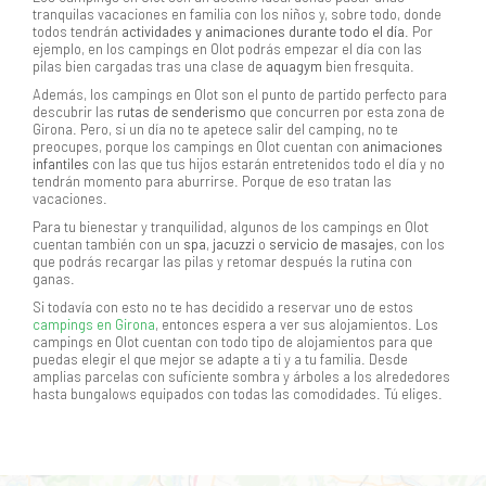
tranquilas vacaciones en familia con los niños y, sobre todo, donde
todos tendrán
actividades y animaciones durante todo el día
. Por
ejemplo, en los campings en Olot podrás empezar el día con las
pilas bien cargadas tras una clase de
aquagym
bien fresquita.
Además, los campings en Olot son el punto de partido perfecto para
descubrir las
rutas de senderismo
que concurren por esta zona de
Girona. Pero, si un día no te apetece salir del camping, no te
preocupes, porque los campings en Olot cuentan con
animaciones
infantiles
con las que tus hijos estarán entretenidos todo el día y no
tendrán momento para aburrirse. Porque de eso tratan las
vacaciones.
Para tu bienestar y tranquilidad, algunos de los campings en Olot
cuentan también con un
spa
,
jacuzzi
o
servicio de masajes
, con los
que podrás recargar las pilas y retomar después la rutina con
ganas.
Si todavía con esto no te has decidido a reservar uno de estos
campings en Girona
, entonces espera a ver sus alojamientos. Los
campings en Olot cuentan con todo tipo de alojamientos para que
puedas elegir el que mejor se adapte a ti y a tu familia. Desde
amplias parcelas con suficiente sombra y árboles a los alrededores
hasta bungalows equipados con todas las comodidades. Tú eliges.