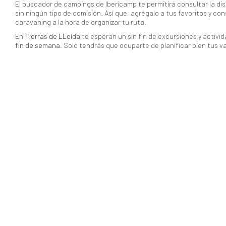
El buscador de campings de Ibericamp te permitirá consultar la disp
sin ningún tipo de comisión. Así que, agrégalo a tus favoritos y co
caravaning a la hora de organizar tu ruta.
En
Tierras de LLeida
te esperan un sin fin de excursiones y activi
fin de semana
. Solo tendrás que ocuparte de planificar bien tus va