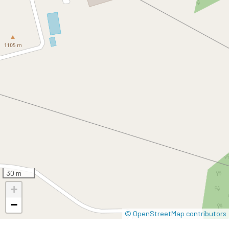
30 m
+
−
© OpenStreetMap contributors