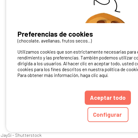
¿Tienes un camping?
Preferencias de cookies
Puedes difundirlo en nuestro sitio
(chocolate, avellanas, frutos secos...)
Utilizamos cookies que son estrictamente necesarias para el
Contacto Ibericamp
rendimiento y las preferencias. También podemos utilizar co
dirigida a los usuarios. Al hacer clic en aceptar todo, usted 
cookies para los fines descritos en nuestra política de cooki
Para obtener más información, haga clic aquí.
Aceptar todo
ANUARIO
CGU DEL S
Configurar
Ibericamp.com © 20
JaySi - Shutterstock