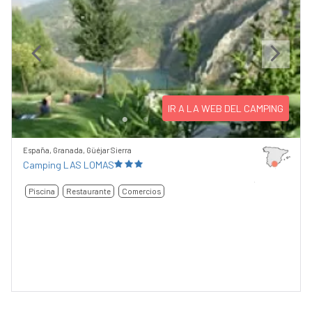
Previous
Next
IR A LA WEB DEL CAMPING
España, Granada, Güéjar Sierra
Camping LAS LOMAS
Piscina
Restaurante
Comercios