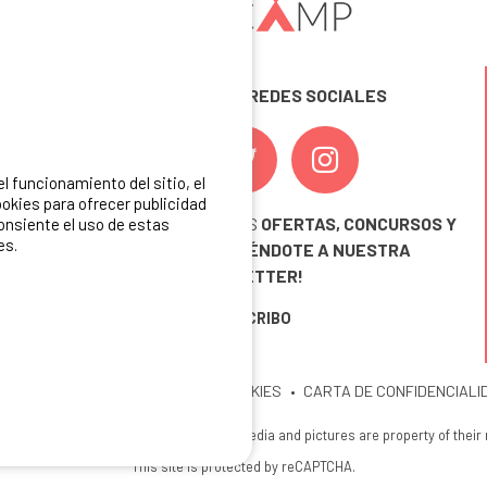
SÍGUENOS EN LAS REDES SOCIALES
 funcionamiento del sitio, el
okies para ofrecer publicidad
¡ Y NO TE PIERDAS NUESTRAS
OFERTAS, CONCURSOS Y
consiente el uso de estas
es.
NOVEDADES
INSCRIBIÉNDOTE A NUESTRA
NEWSLETTER!
ME INSCRIBO
ITIO
MENCIONES LEGALES
COOKIES
CARTA DE CONFIDENCIALI
26 Ibericamp. All rights reserved. All media and pictures are property of their
This site is protected by reCAPTCHA.