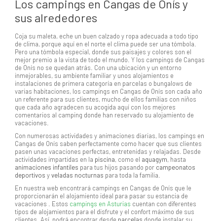
Los campings en Cangas de Onís y
sus alrededores
Coja su maleta, eche un buen calzado y ropa adecuada a todo tipo
de clima, porque aquí en el norte el clima puede ser una tómbola.
Pero una tómbola especial, donde sus paisajes y colores son el
mejor premio a la vista de todo el mundo. Y los campings de Cangas
de Onís no se quedan atrás. Con una ubicación y un entorno
inmejorables, su ambiente familiar y unos alojamientos e
instalaciones de primera categoría en parcelas o bungalows de
varias habitaciones, los campings en Cangas de Onís son cada año
un referente para sus clientes, mucho de ellos familias con niños
que cada año agradecen su acogida aquí con los mejores
comentarios al camping donde han reservado su alojamiento de
vacaciones.
Con numerosas actividades y animaciones diarias, los campings en
Cangas de Onís saben perfectamente como hacer que sus clientes
pasen unas vacaciones perfectas, entretenidas y relajadas. Desde
actividades impartidas en la
piscina
, como el
aquagym
, hasta
animaciones infantiles
para tus hijos pasando por
campeonatos
deportivos
y
veladas nocturnas
para toda la familia.
En nuestra web encontrará campings en Cangas de Onís que le
proporcionarán el alojamiento ideal para pasar su estancia de
vacaciones . Estos
campings en Asturias
cuentan con diferentes
tipos de alojamientos para el disfrute y el confort máximo de sus
clientes. Así, podrá encontrar desde
parcelas
donde instalar su