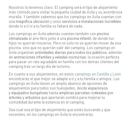
Nosotros lo tenemos claro. El camping será el tipo de alojamiento
más cómodo para visitar la pequeña ciudad de Ávila y su asombrosa
muralla. Y también sabemos que los campings en Ávila cuentan con
una
magnífica ubicación
y unos
servicios e instalaciones increíbles
donde ni a ti ni a tu familia os faltará de nada.
Los campings en Ávila además cuentan también con
piscina
climatizada
al aire libre junto a una
piscina infantil
, de donde tus
hijos no querrán moverse. Pero no solo no se querrán mover de esa
piscina, sino que no querrán salir del camping. Los campings en
Ávila organizan
actividades diarias para todos los públicos
, además
de
animaciones infantiles y veladas nocturnas
, la ocasión perfecta
para pasar un rato agradable en familia con los demás clientes del
camping tras un largo día de turismo.
En cuanto a sus alojamientos, en estos
campings en Castilla y León
encontrarás el que mejor se adapte a ti y a tu familia o amigos. Los
campings en Ávila tienen un amplio abanico de opciones de
alojamientos para todos sus huéspedes, desde
espaciosos
y equipados bungalows
hasta
amplicas parcelas rodeadas por
árboles y arbustos
que aportarán sombra para mejorar tu
comodidad durante la estancia en el camping.
Sea cual sea el tipo de alojamiento que estés buscando y que
necesites, en los campings en Ávila lo encontrarás.